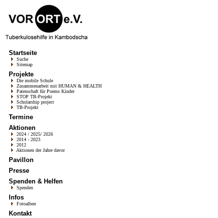
Startseite
Suche
Sitemap
Projekte
Die mobile Schule
Zusammenarbeit mit HUMAN & HEALTH
Patenschaft für Poems Kinder
STOP TB-Projekt
Scholarship project
TB-Projekt
Termine
Aktionen
2024 / 2025/ 2026
2014 - 2023
2012
Aktionen der Jahre davor
Pavillon
Presse
Spenden & Helfen
Spenden
Infos
Fotoalben
Kontakt